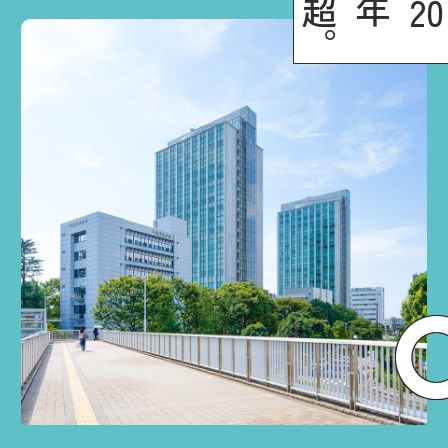
。
年超
2