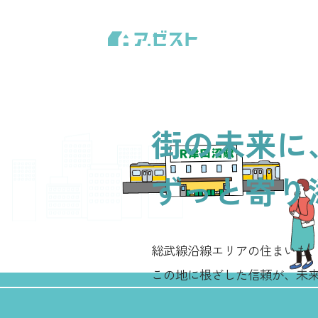
街の未来に
ずっと寄り
総武線沿線エリアの住まいも
この地に根ざした信頼が、
未