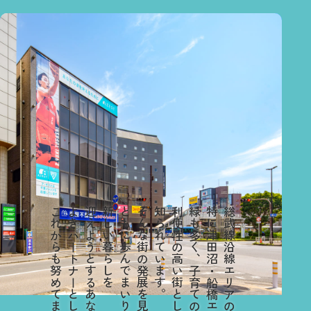
これからも努めてまいります。
よきパートナーとして
迎えようとするあなたの、
新しい暮らしを
ともに歩んでまいりました。
そんな街の発展を見つめ、願い、
知られています。
利便性の高い街としても
緑も多く、子育てのしやすい街。
特に津田沼・船橋エリアは
総武線沿線エリアの、