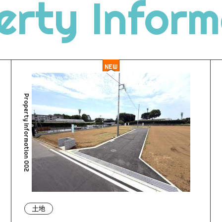
erty Inform
NEW
Property Information 002
土地