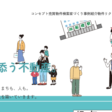
コンセプト
売買物件検索
家づくり
事例紹介
物件リク
、
添う不動産。
、
まちも、人も。
来を築いていきます。