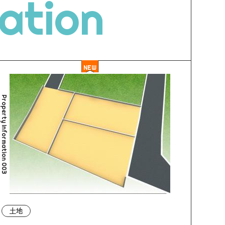
ation
NEW
Property Information 003
土地