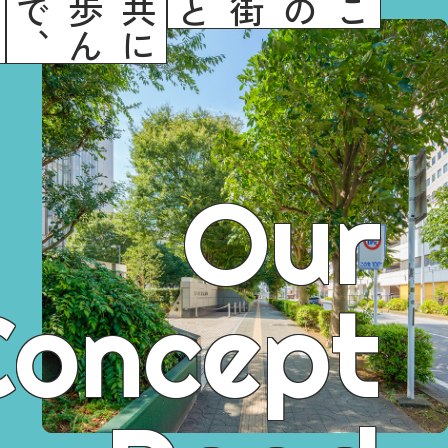
0
、
共
に
歩
ん
で
この街と
Our
Concept