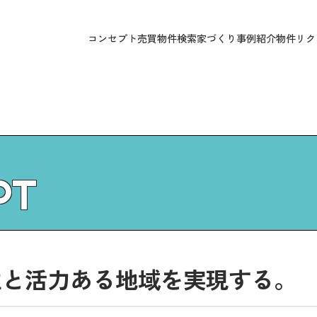
コンセプト
売買物件検索
家づくり
事例紹介
物件リク
PT
生と活力ある地域を実現する。