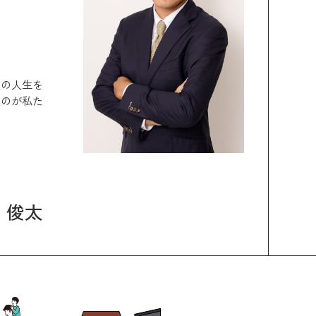
人の人生を
うのが私た
 俊太