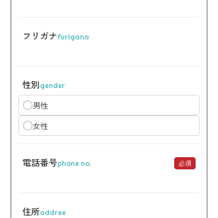
フリガナ
furigana
性別
gender
男性
女性
電話番号
必須
phone no.
住所
addree