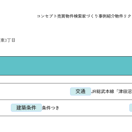
コンセプト
売買物件検索
家づくり
事例紹介
物件リク
前原東3丁目
交通
JR総武本線「津田沼
建築条件
条件つき