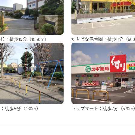
校：徒歩19分（1550m）
たちばな保育園：徒歩8分（60
：徒歩5分（430m）
トップマート：徒歩7分（570m