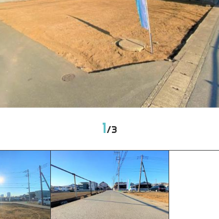
1
/
3