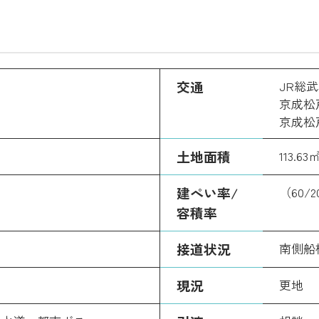
交通
JR総
京成松
京成松
土地面積
113.6
建ぺい率/
（60/
容積率
接道状況
南側船
現況
更地