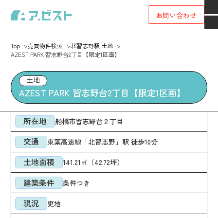
お問い合わせ
Top
売買物件検索
北習志野駅 土地
AZEST PARK 習志野台2丁目【限定1区画】
土地
AZEST PARK 習志野台2丁目【限定1区画】
所在地
船橋市習志野台２丁目
交通
東葉高速線「北習志野」駅 徒歩10分
土地面積
141.21㎡（42.72坪）
建築条件
条件つき
現況
更地